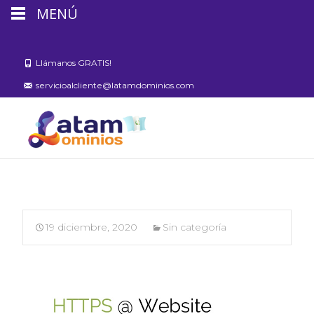
MENÚ
Llámanos GRATIS!
servicioalcliente@latamdominios.com
19 diciembre, 2020
Sin categoría